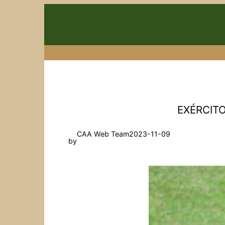
Skip
to
content
EXÉRCITO
CAA Web Team
2023-11-09
by