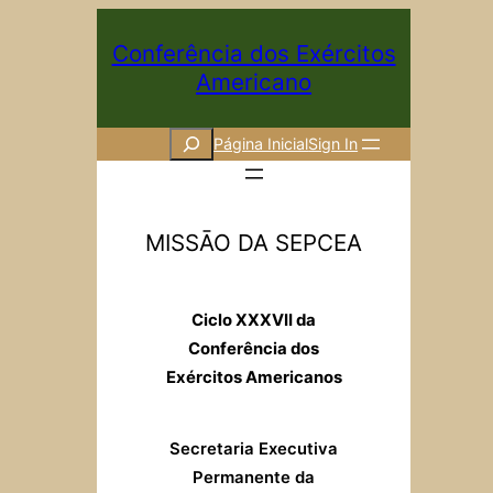
Skip
Conferência dos Exércitos
to
Americano
content
Search
Página Inicial
Sign In
MISSĀO DA SEPCEA
Ciclo XXXVII da
Conferência dos
Exércitos Americanos
Secretaria Executiva
Permanente da