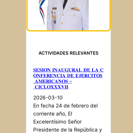
ACTIVIDADES RELEVANTES
𝐒𝐄𝐒𝐈𝐎́𝐍 𝐈𝐍𝐀𝐔𝐆𝐔𝐑𝐀𝐋 𝐃𝐄 𝐋𝐀 𝐂
𝐎𝐍𝐅𝐄𝐑𝐄𝐍𝐂𝐈𝐀 𝐃𝐄 𝐄𝐉𝐄́𝐑𝐂𝐈𝐓𝐎𝐒
𝐀𝐌𝐄𝐑𝐈𝐂𝐀𝐍𝐎𝐒 –
𝐂𝐈𝐂𝐋𝐎𝐗𝐗𝐗𝐕𝐈𝐈
2026-03-10
En fecha 24 de febrero del
corriente año, El
Excelentísimo Señor
Presidente de la República y